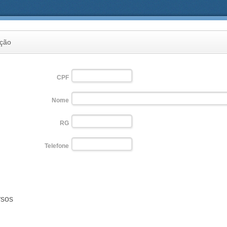
ição
CPF
Nome
RG
Telefone
rsos