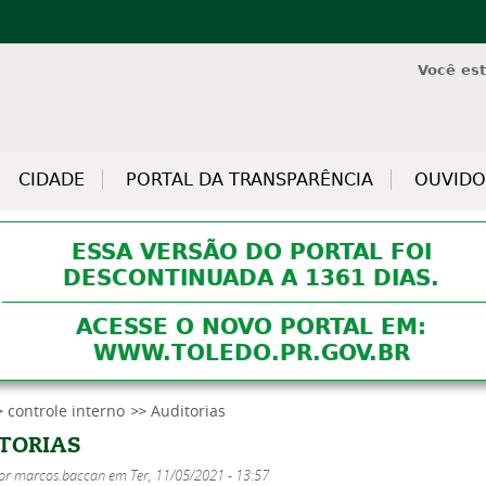
Jump to navigation
Você es
CIDADE
PORTAL DA TRANSPARÊNCIA
OUVIDO
ESSA VERSÃO DO PORTAL FOI
DESCONTINUADA A 1361 DIAS.
ACESSE O NOVO PORTAL EM:
WWW.TOLEDO.PR.GOV.BR
controle interno
Auditorias
TORIAS
por
marcos.baccan
em
Ter, 11/05/2021 - 13:57