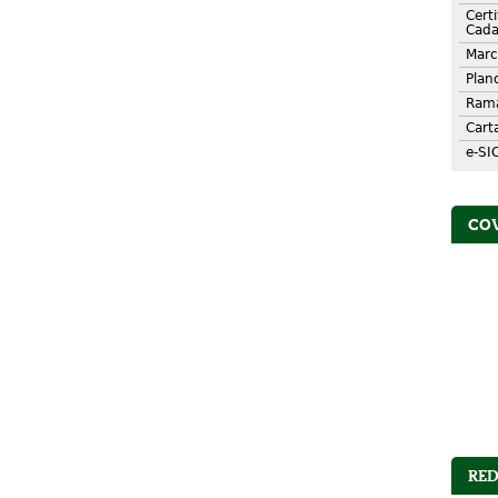
Cert
Cada
Marc
Plan
Rama
Cart
e-SI
CO
RED