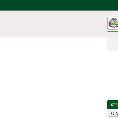
SE
70 A