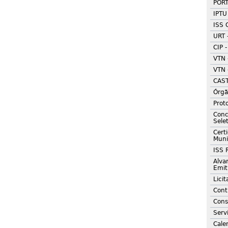
POR
IPTU
ISS 
URT 
CIP 
VTN 
VTN 
CAS
Órgã
Prot
Conc
Sele
Cert
Muni
ISS 
Alva
Emit
Lici
Cont
Cons
Serv
Calen