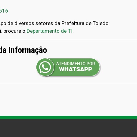
2516
p de diversos setores da Prefeitura de Toledo.
i, procure o
Departamento de TI
.
da Informação
am
erest