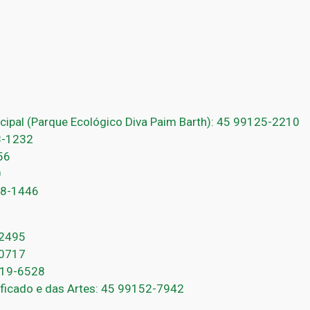
cipal (Parque Ecológico Diva Paim Barth): 45 99125-2210
8-1232
56
0
28-1446
-2495
-0717
9119-6528
nificado e das Artes: 45 99152-7942