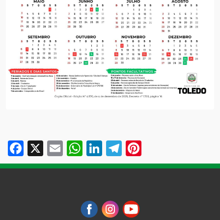
Facebook
X
Email
WhatsApp
LinkedIn
Telegram
Pinterest