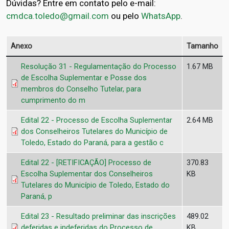
Dúvidas? Entre em contato pelo e-mail:
cmdca.toledo@gmail.com
ou pelo
WhatsApp
.
Anexo
Tamanho
Resolução 31 - Regulamentação do Processo
1.67 MB
de Escolha Suplementar e Posse dos
membros do Conselho Tutelar, para
cumprimento do m
Edital 22 - Processo de Escolha Suplementar
2.64 MB
dos Conselheiros Tutelares do Município de
Toledo, Estado do Paraná, para a gestão c
Edital 22 - [RETIFICAÇÃO] Processo de
370.83
Escolha Suplementar dos Conselheiros
KB
Tutelares do Município de Toledo, Estado do
Paraná, p
Edital 23 - Resultado preliminar das inscrições
489.02
deferidas e indeferidas do Processo de
KB