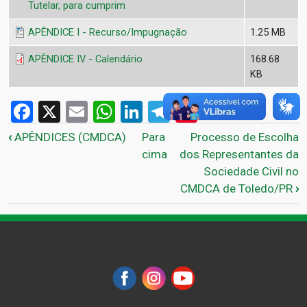
Tutelar, para cumprim
APÊNDICE I - Recurso/Impugnação
1.25 MB
APÊNDICE IV - Calendário
168.68
KB
Facebook
X
Email
WhatsApp
LinkedIn
Telegram
Pinterest
Links de passagem do livro
‹
APÊNDICES (CMDCA)
Para
Processo de Escolha
cima
dos Representantes da
Sociedade Civil no
CMDCA de Toledo/PR
›