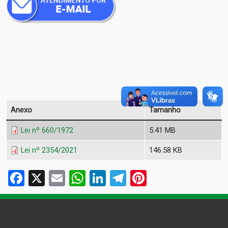
Anexo
Tamanho
​Lei nº 660/1972
5.41 MB
Lei nº 2354/2021
146.58 KB
Facebook
X
Email
WhatsApp
LinkedIn
Telegram
Pinterest