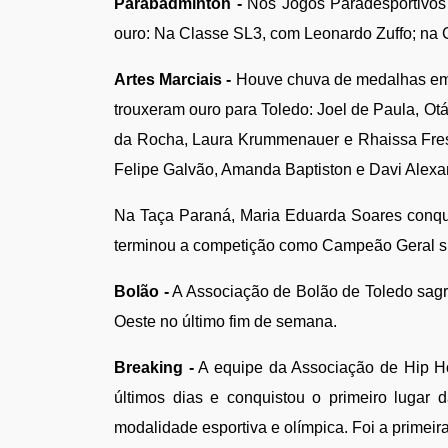
Parabadminton -
 Nos Jogos Paradesportivos 
ouro: Na Classe SL3, com Leonardo Zuffo; na 
Artes Marciais -
Houve chuva de medalhas em 
trouxeram ouro para Toledo: Joel de Paula, Otá
da Rocha, Laura Krummenauer e Rhaissa Fresl
Felipe Galvão, Amanda Baptiston e Davi Alexa
Na Taça Paraná, Maria Eduarda Soares conqui
terminou a competição como Campeão Geral sub
Bolão -
A Associação de Bolão de Toledo sagr
Oeste no último fim de semana.
Breaking -
 A equipe da Associação de Hip H
últimos dias e conquistou o primeiro lugar
modalidade esportiva e olímpica. Foi a primei