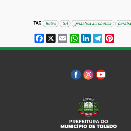
TAG
Bolão
GA
ginástica acrobática
paraba
Facebook
X
Email
WhatsApp
LinkedIn
Telegr
Pint