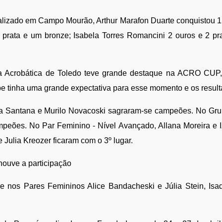
lizado em Campo Mourão, Arthur Marafon Duarte conquistou 1 
prata e um bronze; Isabela Torres Romancini 2 ouros e 2 prat
a Acrobática de Toledo teve grande destaque na ACRO CUP, re
e tinha uma grande expectativa para esse momento e os result
sa Santana e Murilo Novacoski sagraram-se campeões. No Grupo 
mpeões. No Par Feminino - Nível Avançado, Allana Moreira e I
Julia Kreozer ficaram com o 3º lugar.
ouve a participação
 e nos Pares Femininos Alice Bandacheski e Júlia Stein, Isa