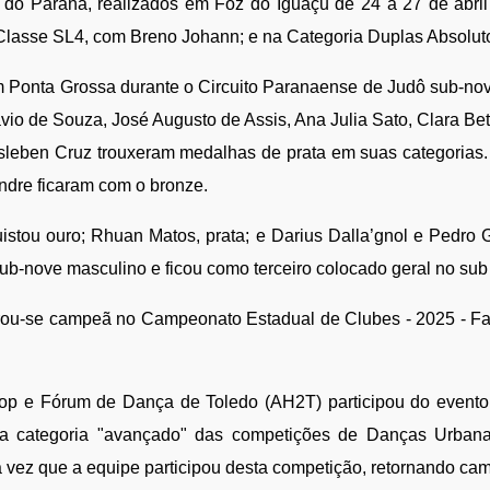
do Paraná, realizados em Foz do Iguaçu de 24 a 27 de abril 
Classe SL4, com Breno Johann; e na Categoria Duplas Absolut
Ponta Grossa durante o Circuito Paranaense de Judô sub-nove
vio de Souza, José Augusto de Assis, Ana Julia Sato, Clara Beti
eben Cruz trouxeram medalhas de prata em suas categorias. N
ndre ficaram com o bronze. 
stou ouro; Rhuan Matos, prata; e Darius Dalla’gnol e Pedro G
-nove masculino e ficou como terceiro colocado geral no sub 
ou-se campeã no Campeonato Estadual de Clubes - 2025 - Fa
op e Fórum de Dança de Toledo (AH2T) participou do event
 da categoria "avançado" das competições de Danças Urbana
ra vez que a equipe participou desta competição, retornando ca