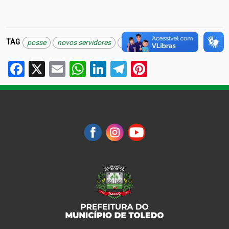
TAG
posse
novos servidores
quadro funcional
Facebook
X
Email
WhatsApp
LinkedIn
Telegram
Pinterest