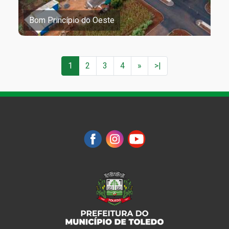
Bom Princípio do Oeste
Paginação
Próxima página
Última página
1
2
3
4
»
>|