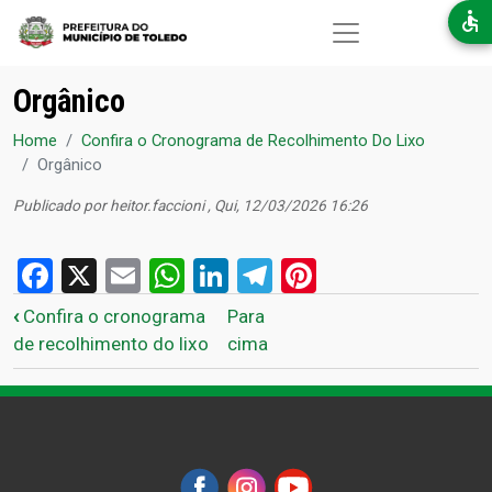
Pular para o conteúdo principal
Orgânico
Home
Confira o Cronograma de Recolhimento Do Lixo
Orgânico
Publicado por
heitor.faccioni
, Qui, 12/03/2026 16:26
Facebook
X
Email
WhatsApp
LinkedIn
Telegram
Pinterest
Links de passagem do livro 
‹
Confira o cronograma
Para
de recolhimento do lixo
cima