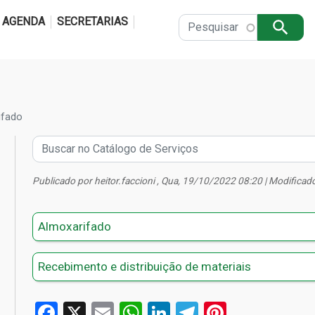
Pular para o conteúdo principal
AGENDA
SECRETARIAS
Apply
ifado
Publicado por
heitor.faccioni
, Qua, 19/10/2022 08:20 | Modificad
Almoxarifado
Recebimento e distribuição de materiais
Facebook
X
Email
WhatsApp
LinkedIn
Telegram
Pinterest