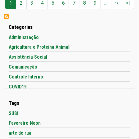
Paginação
Próxima 
Últi
1
2
3
4
5
6
7
8
9
…
››
>|
Categorias
Administração
Agricultura e Proteína Animal
Assistência Social
Comunicação
Controle Interno
COVID19
Cultura
Tags
Desenvolvimento Econômico e Turismo
SUSi
Desenvolvimento Humano e Social: Infância, Juventude,
Pessoa Idosa e Família
Fevereiro Neon
Educação
arte de rua