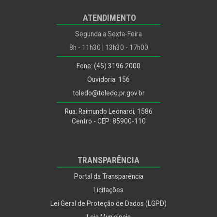
Planejamento, Habitação, Urbanismo e Mobilidade
ATENDIMENTO
Políticas para Infância, Juventude, Mulher, Família e
Desenvolvimento Humano
Segunda a Sexta-Feira
Procon
8h - 11h30 | 13h30 - 17h00
Procuradoria Jurídica
Fone: (45) 3196 2000
Recursos Humanos
Ouvidoria: 156
Saúde
toledo@toledo.pr.gov.br
Segurança Alimentar
Rua: Raimundo Leonardi, 1586
Segurança e Mobilidade Urbana
Centro - CEP: 85900-110
Segurança e Trânsito
Utilidade Pública
TRANSPARÊNCIA
Portal da Transparência
Licitações
Lei Geral de Proteção de Dados (LGPD)
Leis Municipais