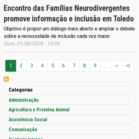
Encontro das Famílias Neurodivergentes
promove informação e inclusão em Toledo
Objetivo é propor um diálogo mais aberto e ampliar o debate
sobre a necessidade de inclusão cada vez maior
Dom, 21/06/2026 - 13:34
Paginação
Próxima 
Últi
1
2
3
4
5
6
7
8
9
…
››
>|
Categorias
Administração
Agricultura e Proteína Animal
Assistência Social
Comunicação