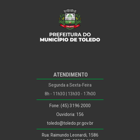
Meio Ambiente
Mais Tags
Mulher
ODS
Outros...
Ouvidoria
Planejamento, Habitação e Urbanismo
Planejamento, Habitação, Urbanismo e Mobilidade
ATENDIMENTO
Políticas para Infância, Juventude, Mulher, Família e
Desenvolvimento Humano
Segunda a Sexta-Feira
Procon
8h - 11h30 | 13h30 - 17h00
Procuradoria Jurídica
Fone: (45) 3196 2000
Recursos Humanos
Ouvidoria: 156
Saúde
toledo@toledo.pr.gov.br
Segurança Alimentar
Rua: Raimundo Leonardi, 1586