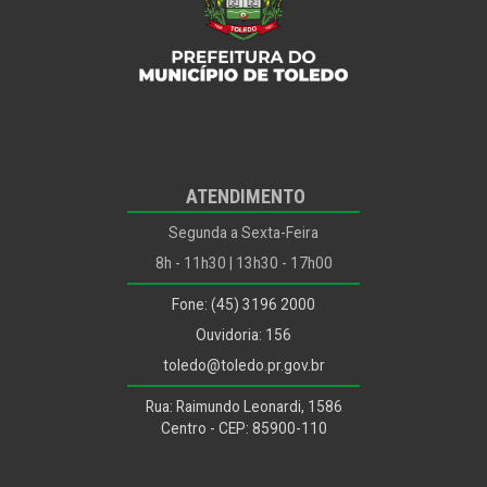
ODS
Outros...
Ouvidoria
Planejamento, Habitação e Urbanismo
Planejamento, Habitação, Urbanismo e Mobilidade
ATENDIMENTO
Políticas para Infância, Juventude, Mulher, Família e
Desenvolvimento Humano
Segunda a Sexta-Feira
Procon
8h - 11h30 | 13h30 - 17h00
Procuradoria Jurídica
Fone: (45) 3196 2000
Recursos Humanos
Ouvidoria: 156
Saúde
toledo@toledo.pr.gov.br
Segurança Alimentar
Rua: Raimundo Leonardi, 1586
Segurança e Mobilidade Urbana
Centro - CEP: 85900-110
Segurança e Trânsito