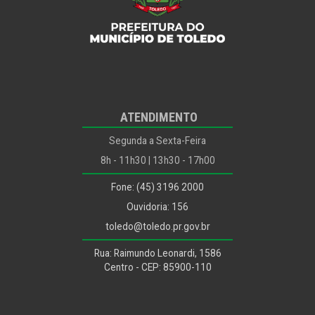
ODS
Outros...
Ouvidoria
Planejamento, Habitação e Urbanismo
Planejamento, Habitação, Urbanismo e Mobilidade
ATENDIMENTO
Políticas para Infância, Juventude, Mulher, Família e
Desenvolvimento Humano
Segunda a Sexta-Feira
Procon
8h - 11h30 | 13h30 - 17h00
Procuradoria Jurídica
Fone: (45) 3196 2000
Recursos Humanos
Ouvidoria: 156
Saúde
toledo@toledo.pr.gov.br
Segurança Alimentar
Rua: Raimundo Leonardi, 1586
Segurança e Mobilidade Urbana
Centro - CEP: 85900-110
Segurança e Trânsito
Utilidade Pública