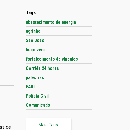
Meio Ambiente
Mulher
Tags
ODS
abastecimento de energia
Outros...
agrinho
Ouvidoria
São João
Planejamento, Habitação e
hugo zeni
Urbanismo
fortalecimento de vínculos
Planejamento, Habitação,
Urbanismo e Mobilidade
Corrida 24 horas
Políticas para Infância,
palestras
Juventude, Mulher, Família e
Desenvolvimento Humano
PADI
Procon
Polícia Civil
Procuradoria Jurídica
Comunicado
Recursos Humanos
Saúde
Mais Tags
as de