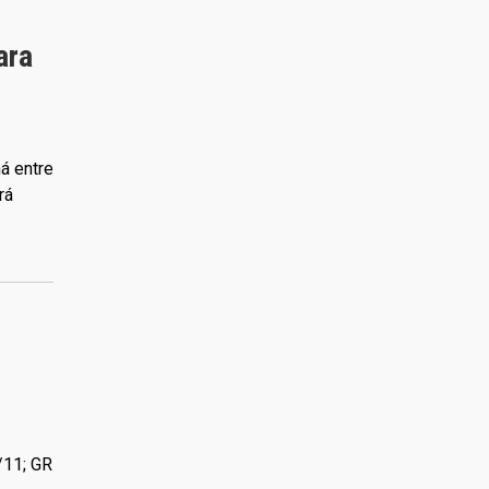
ara
á entre
rá
/11; GR