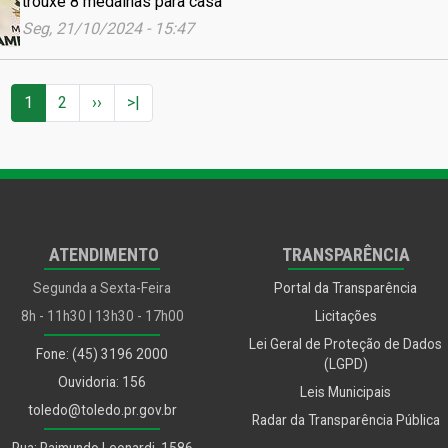
trouxe 8 medalhas para casa
Seg, 21/10/2024 - 15:47
Próxima página
Última página
1
2
››
>|
ATENDIMENTO
TRANSPARÊNCIA
Segunda a Sexta-Feira
Portal da Transparência
8h - 11h30 | 13h30 - 17h00
Licitações
Lei Geral de Proteção de Dados
Fone: (45) 3196 2000
(LGPD)
Ouvidoria: 156
Leis Municipais
toledo@toledo.pr.gov.br
Radar da Transparência Pública