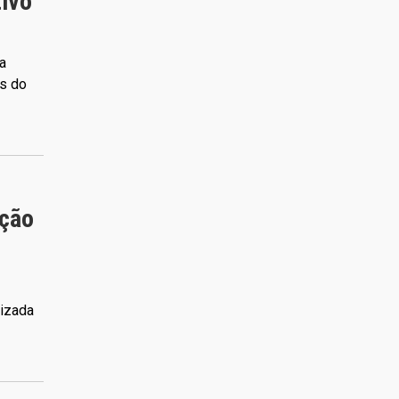
ivo
a
as do
ação
lizada