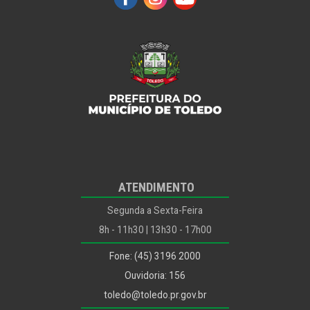
Infraestrutura Rural e Urbana e de Serviços Públicos
Meio Ambiente
Mais Tags
Mulher
ODS
Outros...
Ouvidoria
Planejamento, Habitação e Urbanismo
Planejamento, Habitação, Urbanismo e Mobilidade
ATENDIMENTO
Políticas para Infância, Juventude, Mulher, Família e
Desenvolvimento Humano
Segunda a Sexta-Feira
Procon
8h - 11h30 | 13h30 - 17h00
Procuradoria Jurídica
Fone: (45) 3196 2000
Recursos Humanos
Ouvidoria: 156
Saúde
toledo@toledo.pr.gov.br