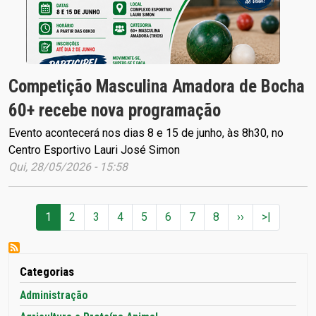
Competição Masculina Amadora de Bocha
60+ recebe nova programação
Evento acontecerá nos dias 8 e 15 de junho, às 8h30, no
Centro Esportivo Lauri José Simon
Qui, 28/05/2026 - 15:58
Paginação
Próxima págin
Última p
1
2
3
4
5
6
7
8
››
>|
Categorias
Administração