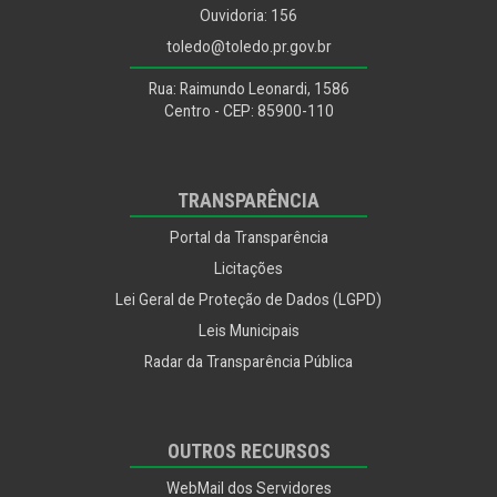
Recursos Humanos
Ouvidoria: 156
Saúde
toledo@toledo.pr.gov.br
Segurança Alimentar
Rua: Raimundo Leonardi, 1586
Segurança e Mobilidade Urbana
Centro - CEP: 85900-110
Segurança e Trânsito
Utilidade Pública
TRANSPARÊNCIA
Portal da Transparência
Licitações
Lei Geral de Proteção de Dados (LGPD)
Leis Municipais
Radar da Transparência Pública
OUTROS RECURSOS
WebMail dos Servidores