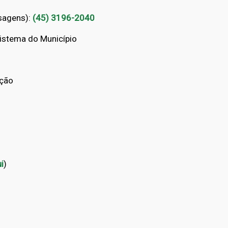
sagens):
(45) 3196-2040
sistema do Município
nção
i
)