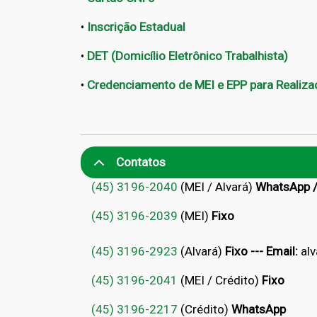
•
Inscrição Estadual
•
DET (Domicílio Eletrônico Trabalhista)
•
Credenciamento de MEI e EPP para Realiz
Contatos
(45) 3196-2040
(MEI / Alvará)
WhatsApp /
(45) 3196-2039
(MEI)
Fixo
(45) 3196-2
923
(Alvará)
Fixo --- Email:
al
(45) 3196-2041
(MEI / Crédito)
Fixo
(45) 3196-2217
(Crédito)
WhatsApp