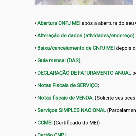
•
Abertura CNPJ MEI
após a abertura do seu
•
Alteração de dados (atividades/endereço)
•
Baixa/cancelamento de CNPJ MEI
depois d
•
Guia mensal (DAS)
;
•
DECLARAÇÃO DE FATURAMENTO ANUAL
p
•
Notas Fiscais de SERVIÇO
;
•
Notas fiscais de VENDA;
(Solicite seu ace
•
Serviços SIMPLES NACIONAL
(Parcelament
•
CCMEI
(Certificado do MEI)
•
Cartão CNPJ