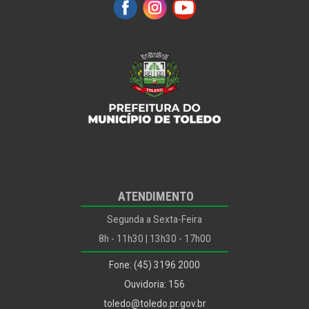
assembleia legislativa
Infraestrutura Rural e Urbana e de Serviços Públicos
Meio Ambiente
Mais Tags
Mulher
ODS
Outros...
Ouvidoria
Planejamento, Habitação e Urbanismo
Planejamento, Habitação, Urbanismo e Mobilidade
ATENDIMENTO
Políticas para Infância, Juventude, Mulher, Família e
Desenvolvimento Humano
Segunda a Sexta-Feira
Procon
8h - 11h30 | 13h30 - 17h00
Procuradoria Jurídica
Fone: (45) 3196 2000
Recursos Humanos
Ouvidoria: 156
Saúde
toledo@toledo.pr.gov.br