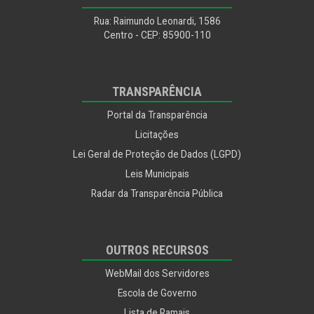
Segurança Alimentar
Rua: Raimundo Leonardi, 1586
Segurança e Mobilidade Urbana
Centro - CEP: 85900-110
Segurança e Trânsito
Utilidade Pública
TRANSPARÊNCIA
Portal da Transparência
Licitações
Lei Geral de Proteção de Dados (LGPD)
Leis Municipais
Radar da Transparência Pública
OUTROS RECURSOS
WebMail dos Servidores
Escola de Governo
Lista de Ramais