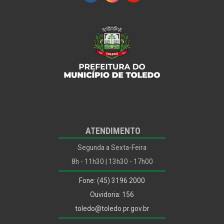
Secretaria da Fazenda
Secretaria da Infraestrutura Rural e Urbana e de
Serviços Públicos
Secretaria do Meio Ambiente
Secretaria da Mulher
Secretaria do Planejamento, Habitação, Urbanismo e
Mobilidade
Secretaria de Recursos Humanos
ATENDIMENTO
Segunda a Sexta-Feira
Secretaria da Saúde
8h - 11h30 | 13h30 - 17h00
Secretaria de Segurança e Trânsito
Fone: (45) 3196 2000
Controle Interno
Ouvidoria: 156
Funtec
toledo@toledo.pr.gov.br