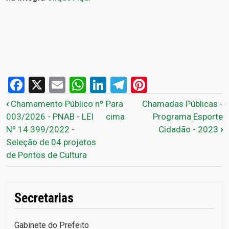
Facebook
X
Email
WhatsApp
LinkedIn
Telegram
Pinterest
Links de passagem do livro 
‹
Chamamento Público nº
Para
Chamadas Públicas -
003/2026 - PNAB - LEI
cima
Programa Esporte
Nº 14.399/2022 -
Cidadão - 2023
›
Seleção de 04 projetos
de Pontos de Cultura
Secretarias
Gabinete do Prefeito