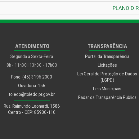
livro para Secretaria do Pla
PLANO DI
ATENDIMENTO
TRANSPARÊNCIA
Segunda a Sexta-Feira
Portal da Transparência
8h - 11h30 | 13h30 - 17h00
Licitações
Lei Geral de Proteção de Dados
Fone: (45) 3196 2000
(LGPD)
Ouvidoria: 156
Leis Municipais
toledo@toledo.pr.gov.br
Radar da Transparência Pública
Rua: Raimundo Leonardi, 1586
Centro - CEP: 85900-110