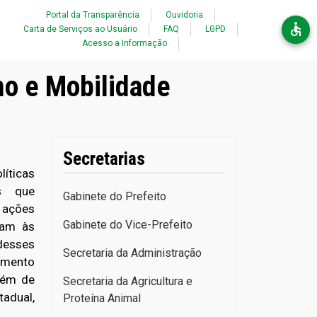
Acessibilidade
Portal da Transparência
Ouvidoria
Carta de Serviços ao Usuário
FAQ
LGPD
Acesso a Informação
mo e Mobilidade
Secretarias
íticas
es que
Gabinete do Prefeito
s ações
Gabinete do Vice-Prefeito
çam às
desses
Secretaria da Administração
imento
além de
Secretaria da Agricultura e
adual,
Proteína Animal