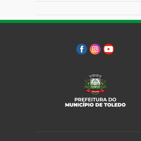
Links de passagem do 