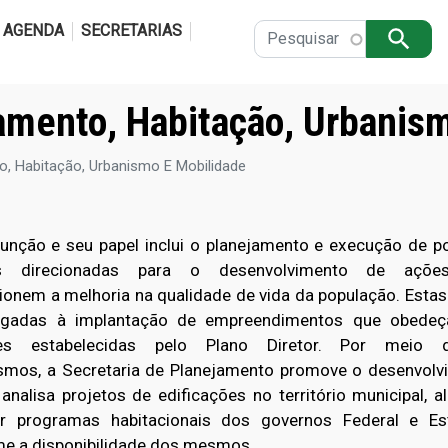
Pular para o conteúdo principal
AGENDA
SECRETARIAS
Apply
jamento, Habitação, Urbanis
o, Habitação, Urbanismo E Mobilidade
ção e seu papel inclui o planejamento e execução de pol
as direcionadas para o desenvolvimento de açõ
ionem a melhoria na qualidade de vida da população. Esta
ligadas à implantação de empreendimentos que obede
izes estabelecidas pelo Plano Diretor. Por meio 
mos, a Secretaria de Planejamento promove o desenvolv
 analisa projetos de edificações no território municipal, 
ar programas habitacionais dos governos Federal e Est
e a disponibilidade dos mesmos.