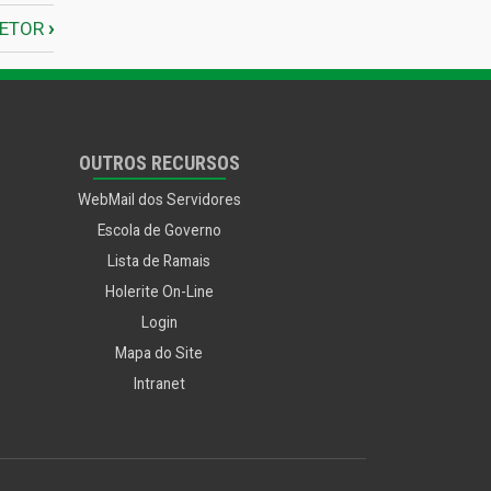
nejamento, Habitação, Urbani
RETOR
›
OUTROS RECURSOS
WebMail dos Servidores
Escola de Governo
Lista de Ramais
Holerite On-Line
Login
Mapa do Site
Intranet