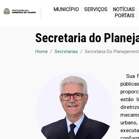
MUNICÍPIO
SERVIÇOS
NOTÍCIAS
PORTAIS
Secretaria do Plane
Home
Secretarias
Secretaria Do Planejament
Sua fun
públic
proporc
estão 
diretr
mecanis
urbano,
execut
conform