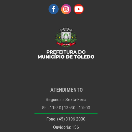
Secretaria de Esportes e Lazer
Secretaria da Fazenda
Secretaria da Infraestrutura Rural e Urbana e de
Serviços Públicos
Secretaria do Meio Ambiente
Secretaria da Mulher
Secretaria do Planejamento, Habitação, Urbanismo e
Mobilidade
Secretaria de Recursos Humanos
ATENDIMENTO
Segunda a Sexta-Feira
Secretaria da Saúde
8h - 11h30 | 13h30 - 17h00
Secretaria de Segurança e Trânsito
Fone: (45) 3196 2000
Controle Interno
Ouvidoria: 156