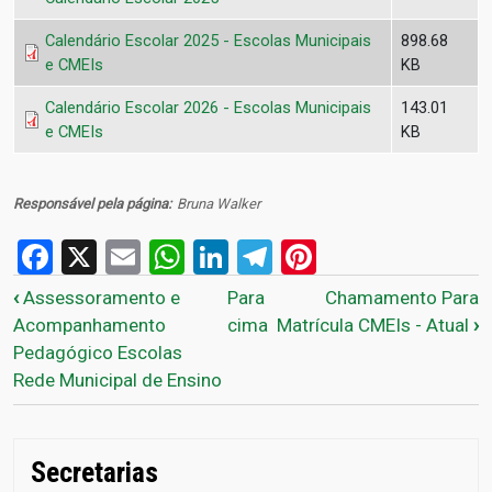
Calendário Escolar 2025 - Escolas Municipais
898.68
e CMEIs
KB
Calendário Escolar 2026 - Escolas Municipais
143.01
e CMEIs
KB
Responsável pela página
Bruna Walker
Facebook
X
Email
WhatsApp
LinkedIn
Telegram
Pinterest
Links de passagem do livro 
‹
Assessoramento e
Para
Chamamento Para
Acompanhamento
cima
Matrícula CMEIs - Atual
›
Pedagógico Escolas
Rede Municipal de Ensino
Secretarias