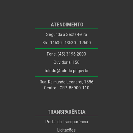
Secretaria do Planejamento, Habitação, Urbanismo e
Mobilidade
Secretaria de Recursos Humanos
ATENDIMENTO
Segunda a Sexta-Feira
Secretaria da Saúde
8h - 11h30 | 13h30 - 17h00
Secretaria de Segurança e Trânsito
Fone: (45) 3196 2000
Controle Interno
Ouvidoria: 156
Funtec
toledo@toledo.pr.gov.br
Rua: Raimundo Leonardi, 1586
Ouvidoria Geral
Centro - CEP: 85900-110
Procuradoria
TRANSPARÊNCIA
Portal da Transparência
Licitações