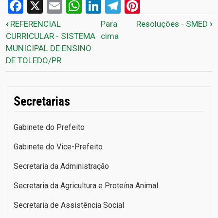
Facebook
X
Email
WhatsApp
LinkedIn
Telegram
Pinterest
Links de passagem do livro
‹
REFERENCIAL
Para
Resoluções - SMED
›
CURRICULAR - SISTEMA
cima
MUNICIPAL DE ENSINO
DE TOLEDO/PR
Secretarias
Gabinete do Prefeito
Gabinete do Vice-Prefeito
Secretaria da Administração
Secretaria da Agricultura e Proteína Animal
Secretaria de Assistência Social