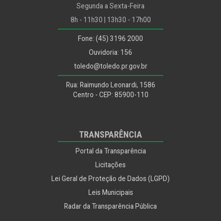
Segunda a Sexta-Feira
Procon
8h - 11h30 | 13h30 - 17h00
Procuradoria Jurídica
Fone: (45) 3196 2000
Recursos Humanos
Ouvidoria: 156
Saúde
toledo@toledo.pr.gov.br
Segurança Alimentar
Rua: Raimundo Leonardi, 1586
Segurança e Mobilidade Urbana
Centro - CEP: 85900-110
Segurança e Trânsito
Utilidade Pública
TRANSPARÊNCIA
Portal da Transparência
Licitações
Lei Geral de Proteção de Dados (LGPD)
Leis Municipais
Radar da Transparência Pública