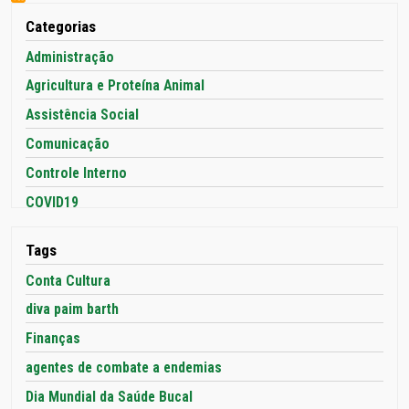
Categorias
Administração
Agricultura e Proteína Animal
Assistência Social
Comunicação
Controle Interno
COVID19
Cultura
Tags
Desenvolvimento Econômico e Turismo
Conta Cultura
Desenvolvimento Humano e Social: Infância, Juventude,
Pessoa Idosa e Família
diva paim barth
Educação
Finanças
Emdur
agentes de combate a endemias
Esportes e Lazer
Dia Mundial da Saúde Bucal