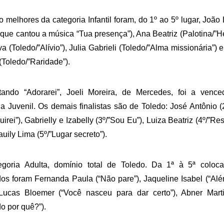
 melhores da categoria Infantil foram, do 1º ao 5º lugar, João L
 que cantou a música “Tua presença”), Ana Beatriz (Palotina/”Hey
va (Toledo/”Alívio”), Julia Gabrieli (Toledo/”Alma missionária”) 
(Toledo/”Raridade”). 
etando “Adorarei”, Joeli Moreira, de Mercedes, foi a vence
ia Juvenil. Os demais finalistas são de Toledo: José Antônio (2º
irei”), Gabrielly e Izabelly (3º/”Sou Eu”), Luiza Beatriz (4º/”Re
uily Lima (5º/”Lugar secreto”).
goria Adulta, domínio total de Toledo. Da 1ª à 5ª coloca
os foram Fernanda Paula (“Não pare”), Jaqueline Isabel (“Além
 Lucas Bloemer (“Você nasceu para dar certo”), Abner Marti
o por quê?”).