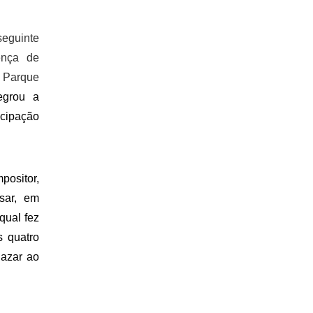
eguinte 
nça de 
 Parque 
egrou a 
ipação 
sitor, 
sar, em 
ual fez 
 quatro 
azar ao 