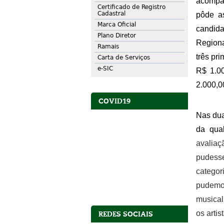
acompa
Certificado de Registro
Cadastral
pôde as
Marca Oficial
candid
Plano Diretor
Regiona
Ramais
três pr
Carta de Serviços
e-SIC
R$ 1.00
2.000,0
COVID19
Nas dua
da qua
avaliaç
pudesse
categor
pudemo
musical
os artis
REDES SOCIAIS