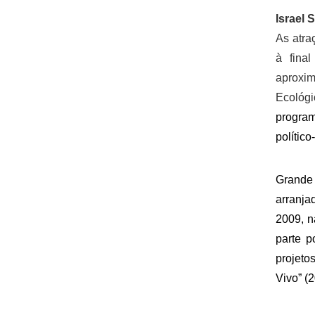
Israel 
As atra
à fina
aproxim
Ecológ
progra
político
Grande
arranja
2009, n
parte p
projeto
Vivo” (2