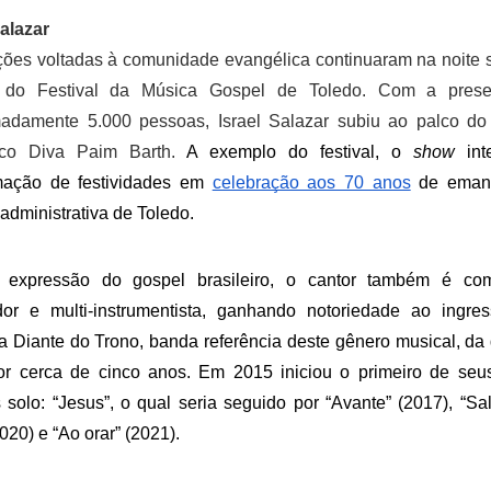
Salazar
ções voltadas à comunidade evangélica continuaram na noite s
l do Festival da Música Gospel de Toledo. Com a prese
adamente 5.000 pessoas, Israel Salazar subiu ao palco do
ico Diva Paim Barth. 
A exemplo do festival, o 
show
 int
mação de festividades em 
celebração aos 70 anos
 de emanc
-administrativa de Toledo. 
 expressão do gospel brasileiro, o cantor também é compo
dor e multi-instrumentista, ganhando notoriedade ao ingres
a Diante do Trono, banda referência deste gênero musical, da q
or cerca de cinco anos. Em 2015 iniciou o primeiro de seus
s solo: “Jesus”, o qual seria seguido por “Avante” (2017), “Sal
020) e “Ao orar” (2021).