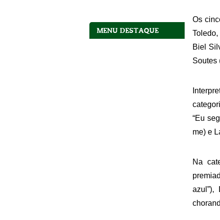
Os cinco
MENU DESTAQUE
Toledo,
Biel Sil
Soutes 
Interpr
categor
“Eu segu
me) e La
Na cate
premiad
azul”),
chorand