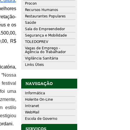
 Cultura
, 
Procon
elhores 
Recursos Humanos
etação-
Restaurantes Populares
Saúde
us e os 
Sala do Empreendedor
500,00, 
Segurança e Mobilidade
,00, R$ 
TOLEDOPREV
Vagas de Emprego -
Agência do Trabalhador
Vigilância Sanitária
Links Úteis
atória, 
 “
Nossa 
estival 
NAVEGAÇÃO
foi uma 
Informática
zmente, 
Holerite On-Line
Intranet
estilo 
WebMail
stigiou 
Escola de Governo
ordani.
SERVIÇOS