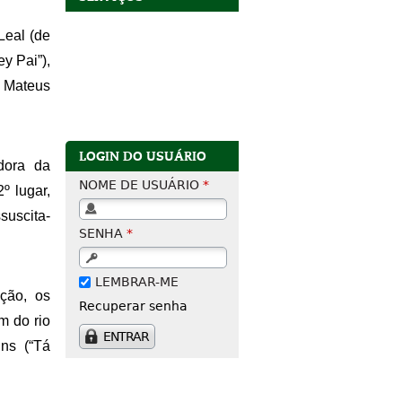
eal (de 
 Pai”), 
e Mateus 
LOGIN DO USUÁRIO
dora da 
NOME DE USUÁRIO
*
 lugar, 
ssuscita-
SENHA
*
LEMBRAR-ME
ção, os 
Recuperar senha
 do rio 
ns (“Tá 