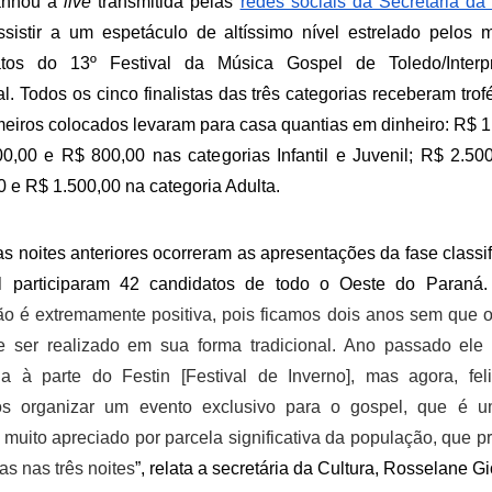
nhou a 
live 
transmitida pelas 
redes sociais da Secretaria da
sistir a um espetáculo de altíssimo nível estrelado pelos m
atos do 13º Festival da Música Gospel de Toledo/Interpr
l. Todos os cinco finalistas das três categorias receberam trofé
imeiros colocados levaram para casa quantias em dinheiro: R$ 1.
0,00 e R$ 800,00 nas categorias Infantil e Juvenil; R$ 2.500
0 e R$ 1.500,00 na categoria Adulta.
s noites anteriores ocorreram as apresentações da fase classific
l participaram 42 candidatos de todo o Oeste do Paraná.
ão é extremamente positiva, pois ficamos dois anos sem que o f
 ser realizado em sua forma tradicional. Ano passado ele 
ia à parte do Festin [Festival de Inverno], mas agora, feli
s organizar um evento exclusivo para o gospel, que é um 
 muito apreciado por parcela significativa da população, que pre
tas nas três noites
”, relata a secretária da Cultura, Rosselane Gi