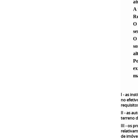
at
A 
Re
O 
se
O 
so
al
Po
ex
ma
I - as in
no efetiv
requisito
II - as a
terreno d
III - os 
relativam
de imóvei