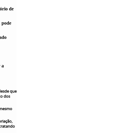
ório de
, pode
uado
 a
 desde que
to dos
o mesmo
priação,
 tratando