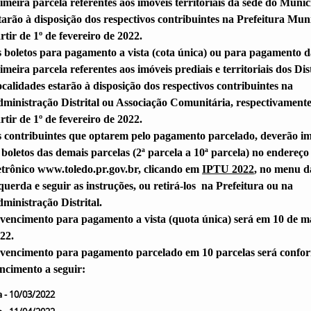
imeira parcela referentes aos imóveis territoriais da sede do Munic
tarão à disposição dos respectivos contribuintes na Prefeitura Muni
rtir de 1º de fevereiro de 2022.
 boletos para pagamento a vista (cota única) ou para pagamento d
imeira parcela referentes aos imóveis prediais e territoriais dos Dist
calidades estarão à disposição dos respectivos contribuintes na
ministração Distrital ou Associação Comunitária, respectivamente
rtir de 1º de fevereiro de 2022.
 contribuintes que optarem pelo pagamento parcelado, deverão i
 boletos das demais parcelas (2ª parcela a 10ª parcela) no endereço
etrônico www.toledo.pr.gov.br, clicando em
IPTU 2022
, no menu d
querda e seguir as instruções, ou retirá-los na Prefeitura ou na
ministração Distrital.
vencimento para pagamento a vista (quota única) será em 10 de m
22.
vencimento para pagamento parcelado em 10 parcelas será confo
ncimento a seguir:
a -
10/03/2022