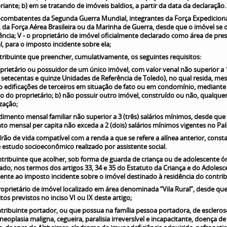
iante; b) em se tratando de imóveis baldios, a partir da data da declaração
x-combatentes da Segunda Guerra Mundial, integrantes da Força Expedicion
a, da Força Aérea Brasileira ou da Marinha de Guerra, desde que o imóvel se 
ência; V - o proprietário de imóvel oficialmente declarado como área de pre
, para o imposto incidente sobre ela;
ntribuinte que preencher, cumulativamente, os seguintes requisitos:
oprietário ou possuidor de um único imóvel, com valor venal não superior a 
 setecentas e quinze Unidades de Referência de Toledo), no qual resida, m
 edificações de terceiros em situação de fato ou em condomínio, mediante
o do proprietário; b) não possuir outro imóvel, construído ou não, qualquer
ização;
ndimento mensal familiar não superior a 3 (três) salários mínimos, desde que
o mensal per capita não exceda a 2 (dois) salários mínimos vigentes no Paí
drão de vida compatível com a renda a que se refere a alínea anterior, const
estudo socioeconômico realizado por assistente social.
ontribuinte que acolher, sob forma de guarda de criança ou de adolescente ó
o, nos termos dos artigos 33, 34 e 35 do Estatuto da Criança e do Adolesc
ente ao imposto incidente sobre o imóvel destinado à residência do contrib
proprietário de imóvel localizado em área denominada “Vila Rural”, desde qu
itos previstos no inciso VI ou IX deste artigo;
ntribuinte portador, ou que possua na família pessoa portadora, de escleros
 neoplasia maligna, cegueira, paralisia irreversível e incapacitante, doença de