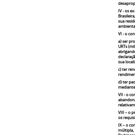
desapropr
IV - os e
Brasileir
sua resid
ambiental
VI - o co
a) ser pr
URTs (mil
abrigando
declaraçã
sua local
c) ter re
rendiment
d) ter pa
mediante 
VII - o c
abandonad
relativam
VIII – o 
os requis
IX – o co
múltipla,