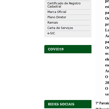
pr
Certificado de Registro
es
Cadastral
Marca Oficial
pa
Plano Diretor
Os
Ramais
pr
Carta de Serviços
Lo
e-SIC
Ad
pa
Os
COVID19
os
el
es
Ad
O 
20
O 
ve
1° Parcel
REDES SOCIAIS