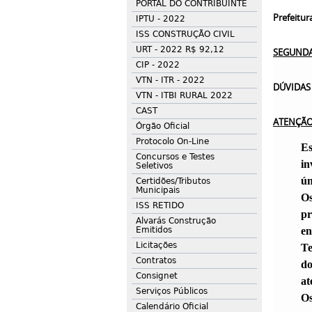
PORTAL DO CONTRIBUINTE
Prefeitu
IPTU - 2022
ISS CONSTRUÇÃO CIVIL
URT - 2022 R$ 92,12
SEGUNDA 
CIP - 2022
VTN - ITR - 2022
DÚVIDAS 
VTN - ITBI RURAL 2022
CAST
ATENÇÃO
Órgão Oficial
Protocolo On-Line
Es
Concursos e Testes
in
Seletivos
ún
Certidões/Tributos
Municipais
Os
ISS RETIDO
pr
Alvarás Construção
Emitidos
en
Licitações
Te
Contratos
do
Consignet
at
Serviços Públicos
Os
Calendário Oficial