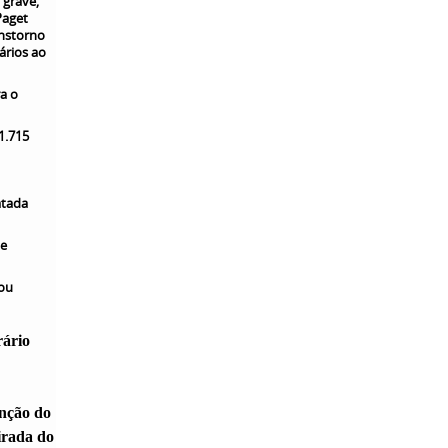
 grave,
Paget
anstorno
ários ao
a o
1.715
atada
te
 ou
rário
enção do
irada do