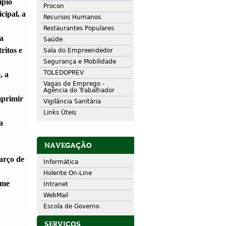
ípio
Procon
cipal, a
Recursos Humanos
Restaurantes Populares
a
Saúde
ritos e
Sala do Empreendedor
Segurança e Mobilidade
TOLEDOPREV
, a
Vagas de Emprego -
Agência do Trabalhador
mprimir
Vigilância Sanitária
Links Úteis
a
NAVEGAÇÃO
arço de
Informática
Holerite On-Line
rme
Intranet
WebMail
Escola de Governo
SERVIÇOS