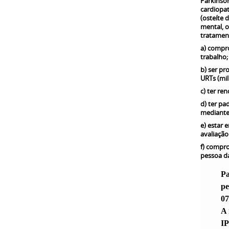
Parkinson
cardiopat
(osteíte 
mental, o
tratament
a) compro
trabalho;
b) ser pr
URTs (mil
c) ter re
d) ter pa
mediante
e) estar 
avaliação
f) compro
pessoa da
Pa
pe
07
A 
IP