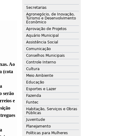
Secretarias
Agronegócio, de Inovação,
Turismo e Desenvolvimento
Econômico
Aprovação de Projetos
Aquário Municipal
Assistência Social
Comunicação
Conselhos Municipais
Controle Interno
xas. Ao
Cultura
a (cota
Meio Ambiente
Educação
a
Esportes e Lazer
o serão
Fazenda
rreios e
Funtec
osição
Habitação, Serviços e Obras
Públicas
ntregues
Juventude
Planejamento
a
Políticas para Mulheres