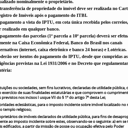
ualizado nominalmente o proprietário.
transferência de propriedade do imóvel deve ser realizada no Cart
gistro de Imóveis após o pagamento do ITBI.
pagamento a vista do IPTU, em cota única recebida pelos correios
r realizado em qualquer banco.
pagamento das parcelas (1ª parcela a 10ª parcela) deverá ser efet
mente na Caixa Econômica Federal, Banco do Brasil nos canais
ternativos (internet, caixa eletrônico e banco 24 horas) e Lotéricas.
derão ser isentos do pagamento do IPTU, desde que cumpridas as
igências previstas na Lei 1931/2006 e no Decreto que regulamentar
téria:
stituições ou sociedades, sem fins lucrativos, declaradas de utilidade pública,
o exercício de suas finalidades estatutárias e que comprovem o cumprimen
s previstos nos incisos I usque VII do § 1º do artigo 7º desta Lei;
utoridades eclesiásticas, para o imposto incidente sobre imóvel localizado n
o templo religioso;
proprietários de imóveis declarados de utilidade pública, para fins de desapro
ente ao imposto incidente sobre estes, observando-se o seguinte: a) em se
s edificados, a partir da imissão de posse ou ocupação efetiva pelo Poder