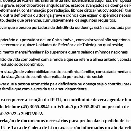
, doença de Alzheimer, síndrome da imunodeficiência adquirida, nefropatia
ia grave, espondiloartrose anquilosante, estados avançados da doença de 
deformante), contaminação por radiação, fibrose cística (mucoviscidose), tr
u outra deficiência ou doença grave e crônica que exijam dispêndios necess
o, desde que preencha, cumulativamente, os seguintes requisitos:
var que a pessoa portadora da deficiência ou doença está incapacitada par
oprietário ou possuidor de um único imóvel, com valor venal não superior a 
 setecentas e quinze Unidades de Referência de Toledo), no qual resida;
ndimento mensal familiar não superior a quatro salários mínimos nacionais;
drão de vida compatível com a renda a que se refere a alínea anterior, const
 estudo socioeconômico;
em situação de vulnerabilidade socioeconômica familiar, constatada median
 da situação socioeconômica realizada por assistente social;
var que a pessoa acometida pela deficiência ou doença seja o contribuinte
 família que com ele resida e seja seu dependente.
ra requerer a isenção do IPTU, o contribuinte deverá agendar ho
lo telefone (45) 3055-8941 ou WhatsApp 3055-8941 no período de
/02/2022 a 29/07/2022.
relação de documentos necessários para protocolar o pedido de is
TU e Taxa de Coleta de Lixo taxas serão informados no ato da ret