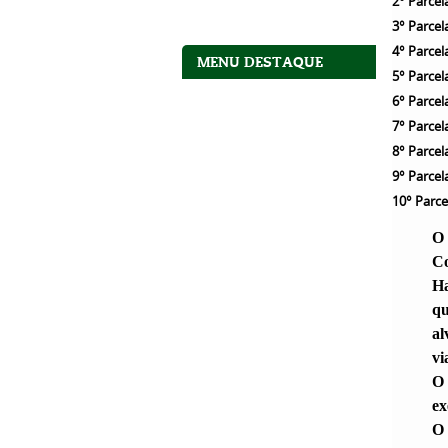
2° Parcel
3° Parcel
4° Parcel
MENU DESTAQUE
5° Parcel
6° Parcel
7° Parcel
8° Parcel
9° Parcel
10° Parce
O 
C
Ha
qu
al
vi
O 
ex
O 