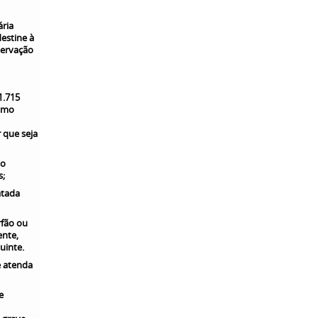
.
ária
destine à
servação
1.715
esmo
 que seja
 o
s;
atada
rfão ou
ente,
uinte.
e atenda
e