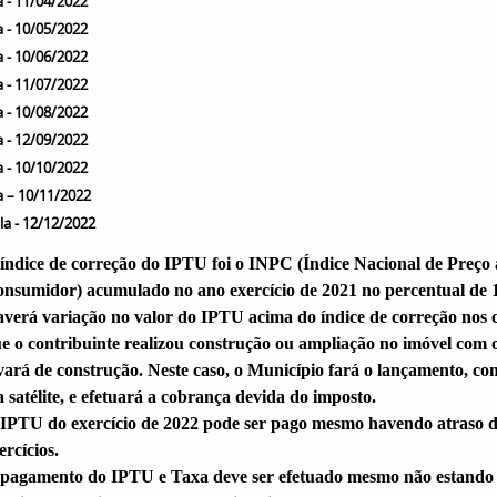
a -
11/04
/2022
a -
10/05/2022
a -
10/06/2022
a -
11/07/2022
a -
10/08/2022
a -
12/09/
2022
a -
10/10/2022
a –
10/11/2022
la -
12/12/2022
índice de correção do IPTU foi o INPC (Índice Nacional de Preço 
onsumidor)
acumulado no ano exercício de 2021 no percentual de
verá variação no valor do IPTU acima do índice de correção nos 
e o contribuinte realizou construção ou ampliação no imóvel com 
vará de construção. Neste caso, o Município fará o lançamento, co
a satélite, e efetuará a cobrança devida do imposto.
IPTU do exercício de 2022 pode ser pago mesmo havendo atraso d
ercícios.
pagamento do IPTU e Taxa deve ser efetuado mesmo não estando