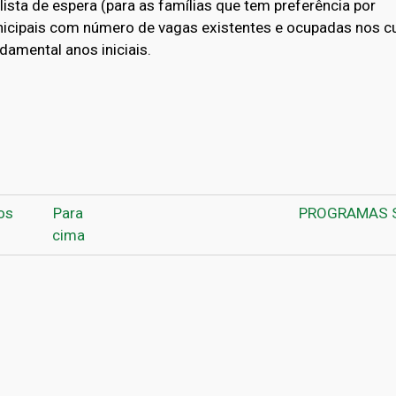
lista de espera (para as famílias que tem preferência por
unicipais com número de vagas existentes e ocupadas nos c
damental anos iniciais.
am
erest
livro para Lista de Espera e
os
Para
PROGRAMAS 
cima