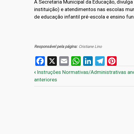
A Secretaria Municipal da Educação, divulga 
instituição) e atendimentos nas escolas m
de educação infantil pré-escola e ensino fun
Responsável pela página
Cristiane Lino
Facebook
X
Email
WhatsApp
LinkedIn
Telegr
Pint
Links de passagem do 
‹
Instruções Normativas/Administrativas an
anteriores