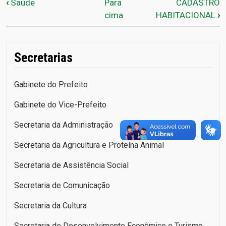
Links de passagem do livr
‹
Saúde
Para
CADASTRO
cima
HABITACIONAL
›
Secretarias
Gabinete do Prefeito
Gabinete do Vice-Prefeito
Secretaria da Administração
Secretaria da Agricultura e Proteína Animal
Secretaria de Assistência Social
Secretaria de Comunicação
Secretaria da Cultura
Secretaria de Desenvolvimento Econômico e Turismo