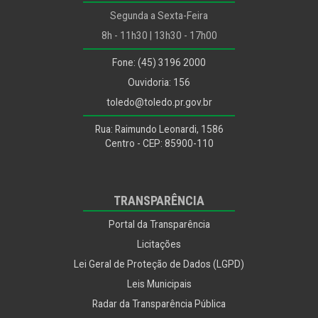
Segunda a Sexta-Feira
Secretaria da Saúde
8h - 11h30 | 13h30 - 17h00
Secretaria de Segurança e Trânsito
Fone: (45) 3196 2000
Controle Interno
Ouvidoria: 156
Funtec
toledo@toledo.pr.gov.br
Rua: Raimundo Leonardi, 1586
Ouvidoria Geral
Centro - CEP: 85900-110
Procuradoria
TRANSPARÊNCIA
Portal da Transparência
Licitações
Lei Geral de Proteção de Dados (LGPD)
Leis Municipais
Radar da Transparência Pública